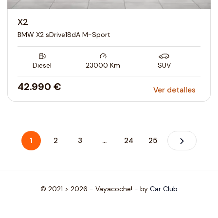
X2
BMW X2 sDrive18dA M-Sport
Diesel
23000
Km
SUV
42.990 €
Ver detalles
1
2
3
...
24
25
© 2021 > 2026 - Vayacoche! - by
Car Club