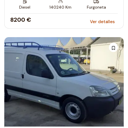
Diesel
140240
Km
Furgoneta
8200 €
Ver detalles