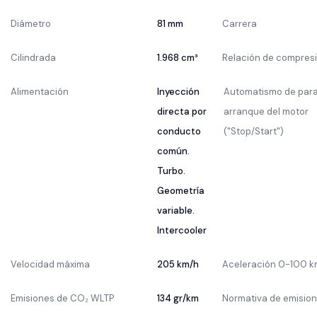
Diámetro
81 mm
Carrera
Cilindrada
1.968 cm³
Relación de compres
Alimentación
Inyección
Automatismo de par
directa por
arranque del motor
conducto
("Stop/Start")
común.
Turbo.
Geometría
variable.
Intercooler
Velocidad máxima
205 km/h
Aceleración 0-100 k
Emisiones de CO₂ WLTP
134 gr/km
Normativa de emisio